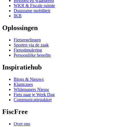
Belonen en waarderen
WKR & Fiscale ruimte
Duurzame mobiliteit
IKB
Oplossingen
Fietsregelingen
Sporten via de zaak
Fietsstimulering
Persoonlijke benefits
Inspiratiehub
Blogs & Nieuws
Klantcases
Whitepapers
Nieuw
Fiets naar je Werk Dag
Communicatiepakket
FiscFree
Over ons