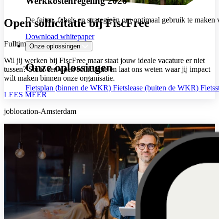
Werkkostenregeling 2026
De feiten, fabels en strategieën om optimaal gebruik te mak
Open sollicitatie bij FiscFree
Download whitepaper
Fulltime
Heerenveen
Onze oplossingen
Wil jij werken bij FiscFree maar staat jouw ideale vacature er niet
Onze oplossingen
tussen? Stuur een open sollicitatie en laat ons weten waar jij impact
wilt maken binnen onze organisatie.
Fietsplan (binnen de WKR)
Fietslease (buiten de WKR)
Fiets
LEES MEER
joblocation-Amsterdam