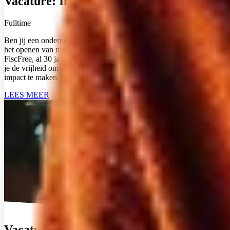
Vacature: Inkoop- en Partner Manager
Fulltime
Ben jij een ondernemende salesprofessional die energie krijgt van
het openen van nieuwe deuren en het sluiten van deals? Bij
FiscFree, al 30 jaar een vertrouwde naam in employee benefits, krijg
je de vrijheid om je eigen regio te laten groeien en écht commerciële
impact te maken.
LEES MEER
Vacature: Client Succes Manager