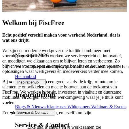
Welkom bij FiscFree
Echt positief verschil maken voor werkend Nederland, dat is
wat ons drijft.
We zijn een moderne werkgever die traditie combineert met
Nieuw in 2026
vooruitgang. Bij FiscFree werken we servicegericht en innovatief,
en moedigen we elkaar aan om te blijven leren en verbeteren. Zo
blijven we vooroplopen in employee benefits en bouwen we aan
We introduceren een nieuw platform met een breed pakket bene
oplossingen waar werkgevers én medewerkers verder mee komen.
Het aanbod
Bij ons krijg je meer dan een goed salaris. Je krijgt ruimte om je
Inspiratiehub
talenten te ontwikkelen en mee te bouwen aan de toekomst van
FiscFree. We werken hybride, investeren in vitaliteit en duurzame
Inspiratiehub
mobiliteit, en zorgen voor een werkomgeving waar je je thuis kunt
voelen.
Blogs & Nieuws
Klantcases
Whitepapers
Webinars & Events
Een plek waar je kunt groeien, en jezelf kunt zijn.
Service & Contact
Service & Contact
“Elke dag is anders en je werkt samen toe