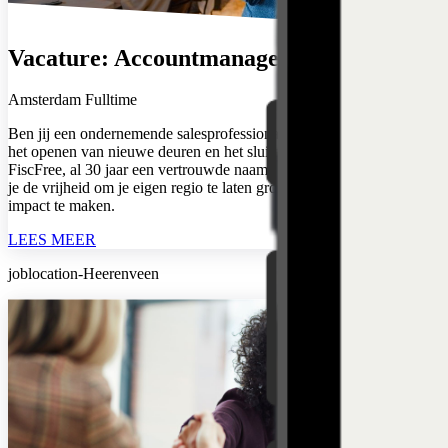
Vacature: Accountmanager New Business
Amsterdam
Fulltime
Ben jij een ondernemende salesprofessional die energie krijgt van
het openen van nieuwe deuren en het sluiten van deals? Bij
FiscFree, al 30 jaar een vertrouwde naam in employee benefits, krijg
je de vrijheid om je eigen regio te laten groeien en écht commerciële
impact te maken.
LEES MEER
joblocation-Heerenveen