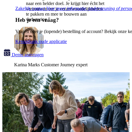
naar een helder doel. Je krijgt hier écht het
Zakelijk contact
Voor meer informatie, ondersteuning of persoo
vertrouwen om je verantwoordelijkheden
te pakken en mee te bouwen aan
verbetering.”
Heb je een vraag?
Vragen over je (lopende) bestelling of account? Bekijk onze k
Kennisbank oude applicatie
Demo aanvragen
Karina Marks
Customer Journey expert