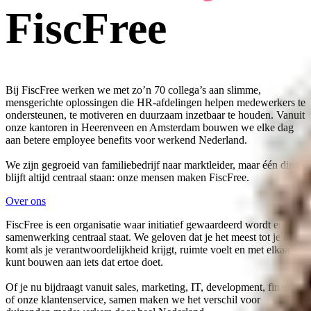
FiscFree
Bij FiscFree werken we met zo’n 70 collega’s aan slimme,
mensgerichte oplossingen die HR-afdelingen helpen medewerkers te
ondersteunen, te motiveren en duurzaam inzetbaar te houden. Vanuit
onze kantoren in Heerenveen en Amsterdam bouwen we elke dag
aan betere employee benefits voor werkend Nederland.
We zijn gegroeid van familiebedrijf naar marktleider, maar één ding
blijft altijd centraal staan: onze mensen maken FiscFree.
Over ons
FiscFree is een organisatie waar initiatief gewaardeerd wordt en
samenwerking centraal staat. We geloven dat je het meest tot je recht
komt als je verantwoordelijkheid krijgt, ruimte voelt en met elkaar
kunt bouwen aan iets dat ertoe doet.
Of je nu bijdraagt vanuit sales, marketing, IT, development, finance
of onze klantenservice, samen maken we het verschil voor