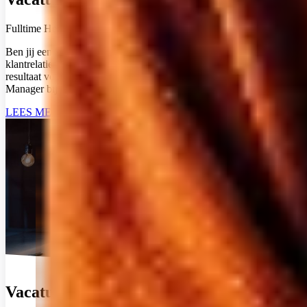
Fulltime
Heerenveen
Ben jij een klantgerichte professional die energie krijgt van sterke
klantrelaties, commerciële kansen en het realiseren van zichtbaar
resultaat voor klanten? Solliciteer naar de functie van Client Succes
Manager bij FiscFree.
LEES MEER
Vacature: Accountmanager New Business