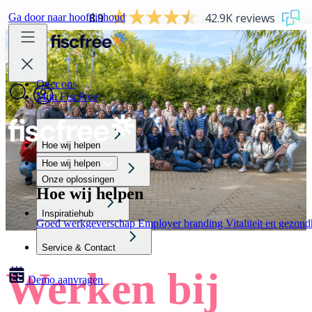
8.9
42.9K reviews
Ga door naar hoofdinhoud
Over ons
Mijn FiscFree
Hoe wij helpen
Hoe wij helpen
Onze oplossingen
Hoe wij helpen
Inspiratiehub
Goed werkgeverschap
Employer branding
Vitaliteit en gezon
Service & Contact
Werken bij
Demo aanvragen