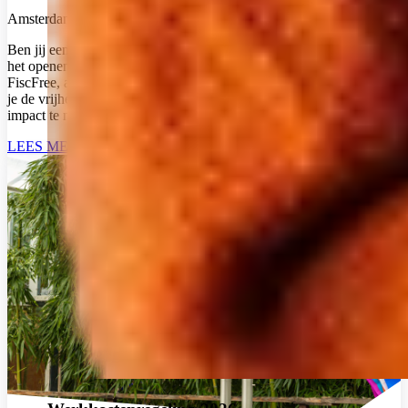
Amsterdam
Fulltime
Ben jij een ondernemende salesprofessional die energie krijgt van
het openen van nieuwe deuren en het sluiten van deals? Bij
FiscFree, al 30 jaar een vertrouwde naam in employee benefits, krijg
je de vrijheid om je eigen regio te laten groeien en écht commerciële
impact te maken.
LEES MEER